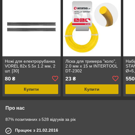
Ножі для електрорубанка
Лiска для тримера "коло",
Набі
VOREL 82x 5.5x 1.2 мм, 2
2.0 мм x 15 м INTERTOOL
STAN
шт. [30]
DT-2302
Ø=5,
80
23
550
₴
₴
Купити
Купити
Про нас
87% позитивних з 528 відгуків за рік
Працює з 21.02.2016