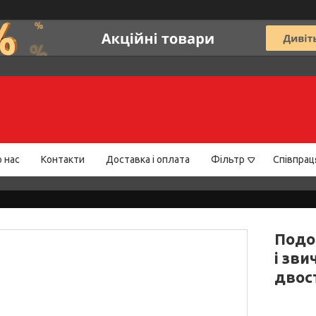
 нас
Контакти
Доставка і оплата
Фільтр
Співпрац
Подо
і зви
двос