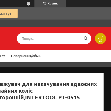
Кошик
я
Повернення/обмін
вжувач для накачування здвоєних
чайних коліс
торонній,INTERTOOL PT-0515