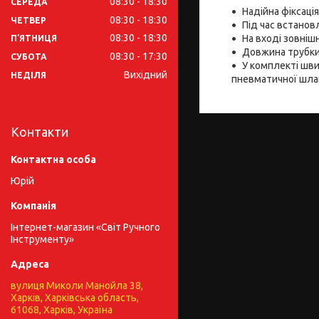
08:30
18:30
СЕРЕДА
Надійна фіксаці
08:30
18:30
ЧЕТВЕР
Під час встанов
08:30
18:30
На вході зовнішн
ПʼЯТНИЦЯ
Довжина трубки
08:30
17:30
СУБОТА
У комплекті шви
Вихідний
НЕДІЛЯ
пневматичної шла
Контакти
Юрій
Інтернет-магазин «Світ Ручного
Інструменту»
вулиця Миколи Манойла 38,
Харків, Харківська область,
61068, Харків, Україна