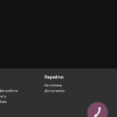
Перейти:
На головну
фік роботи
До каталогу
лата
бмін
КНОПКА
ЗВ'ЯЗКУ