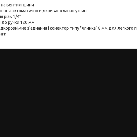
я на вентилі шини
лення автоматично відкриває клапан у шині
я різь 1/4"
 до ручки 120 мм
дкорознімне з'єднання і конектор типу "ялинка" 8 мм для легкого 
нги