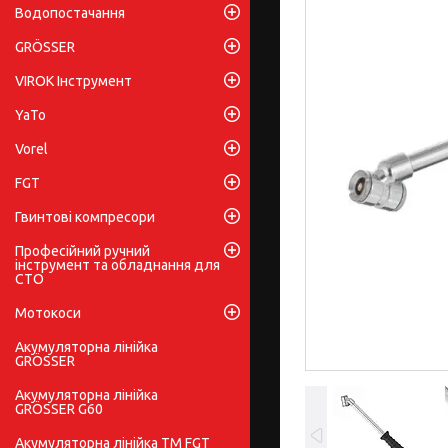
Водопостачання
GRÖSSER
VIROK Інструмент
YaTo
Vorel
FGT
Гвинтові компресори
Професійний ручний
інструмент та обладнання для
СТО
Мотокоси
Акумуляторна лінійка
GRÖSSER
Акумуляторна лінійка
GRÖSSER G60
Акумуляторна лінійка ТМ FGT