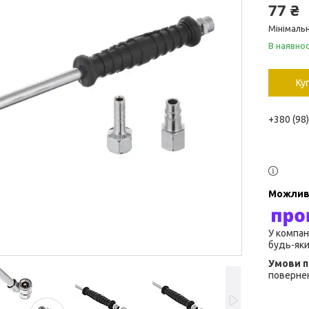
77 ₴
Мінімальн
В наявнос
Ку
+380 (98
У компан
будь-яки
повернен