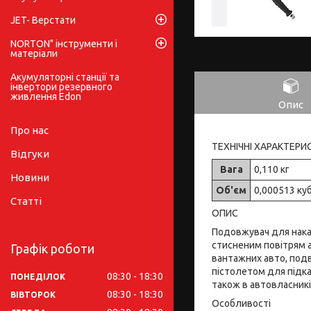
JET- Верстати
NORTON" інструменти і
матеріали
Акумуляторні станції та
інвертори резервного
живлення Edon
Опис
Про нас
ТЕХНІЧНІ ХАРАКТЕРИ
Відгуки
Вага
0,110 кг
Новини
Об'єм
0,000513 ку
Статті
ОПИС
Подовжувач для накач
стисненим повітрям а
Графік роботи
вантажних авто, подв
пістолетом для підка
08:30
18:30
ПОНЕДІЛОК
також в автовласникі
08:30
18:30
ВІВТОРОК
Особливості