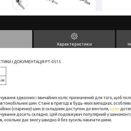
Характеристики
І
СТИКИ І ДОКУМЕНТАЦІЯ PT-0515
б.м
ування здвоєних і звичайних коліс призначений для того, щоб по
втомобільних шин. Стане в пригоді в будь-яких випадках, особлив
ійних (спарених) шин зі складним доступом до вентиля,
коли
дотяг
чування досить складно. Цей подовжувач популярний у шиномонтажі
в, оскільки дає змогу швидко й без зусиль накачати шини.