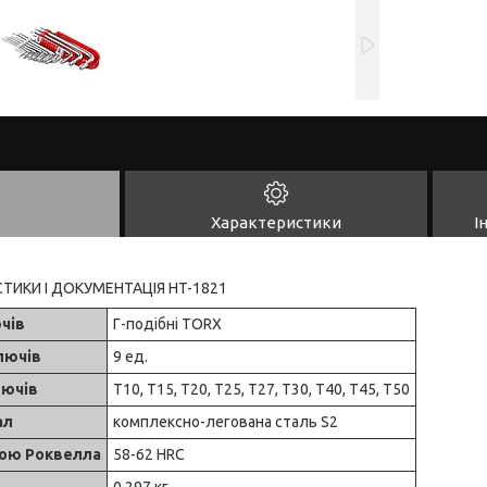
Характеристики
І
СТИКИ І ДОКУМЕНТАЦІЯ HT-1821
чів
Г-подібні TORX
ключів
9 ед.
лючів
T10, T15, T20, T25, T27, T30, T40, T45, T50
ал
комплексно-легована сталь S2
лою Роквелла
58-62 HRC
0,297 кг