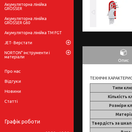
Акумуляторна лінійка
GRÖSSER
Акумуляторна лінійка
GRÖSSER G60
Акумуляторна лінійка ТМ FGT
JET- Верстати
NORTON" інструменти і
матеріали
Опис
Про нас
ТЕХНІЧНІ ХАРАКТЕРИ
Відгуки
Типи клю
Новини
Кількість 
Статті
Розміри к
Матері
Графік роботи
Твердість за шка
Вага