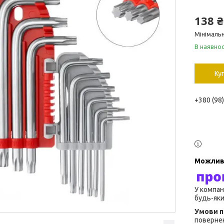
138 ₴
Мінімальн
В наявнос
Ку
+380 (98
У компан
будь-яки
повернен