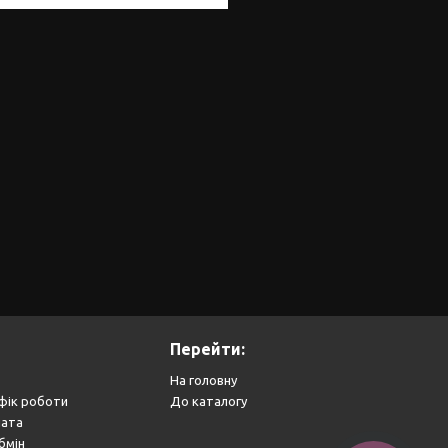
Перейти:
На головну
фік роботи
До каталогу
лата
бмін