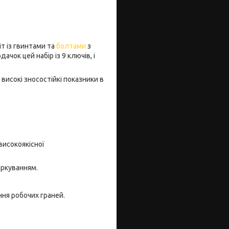
т із гвинтами та
болтами
з
чок цей набір із 9 ключів, і
високі зносостійкі показники в
високоякісної
аркуванням.
ня робочих граней.