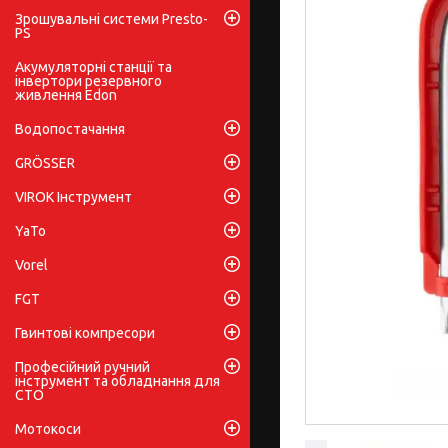
Зрошувальні системи Presto-
PS
Акумуляторні станції та
інвертори резервного
живлення Edon
Водопостачання
GRÖSSER
VIROK Інструмент
YaTo
Vorel
FGT
Гвинтові компресори
Професійний ручний
інструмент та обладнання для
СТО
Мотокоси