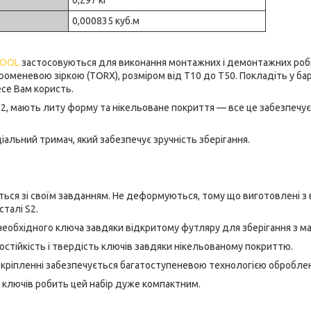
0,000835 куб.м
TOOL
застосовуються для виконання монтажних і демонтажних робі
меневою зіркою (TORX), розміром від Т10 до Т50. Покладіть у барда
есе Вам користь.
 S2, мають литу форму та нікельоване покриття — все це забезпечує 
іальний тримач, який забезпечує зручність зберігання.
ься зі своїм завданням. Не деформуються, тому що виготовлені з 
сталі S2.
еобхідного ключа завдяки відкритому футляру для зберігання з м
стійкість і твердість ключів завдяки нікельованому покриттю.
 кріпленні забезпечується багатоступеневою технологією оброблен
 ключів робить цей набір дуже компактним.