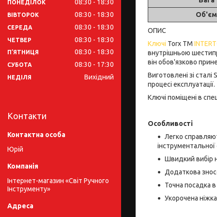
08:30
18:30
ПОНЕДІЛОК
08:30
18:30
Об'єм
ВІВТОРОК
08:30
18:30
СЕРЕДА
ОПИС
08:30
18:30
ЧЕТВЕР
Ключі
Torx ТМ
INTER
08:30
18:30
внутрішньою шестипро
ПʼЯТНИЦЯ
він обов'язково прин
08:30
17:30
СУБОТА
Виготовлені зі сталі
Вихідний
НЕДІЛЯ
процесі експлуатації.
Ключі поміщені в спец
Контакти
Особливості
Легко справляют
інструментальної 
Юрій
Швидкий вибір н
Додаткова зносо
Інтернет-магазин «Світ Ручного
Точна посадка в
Інструменту»
Укорочена ніжка