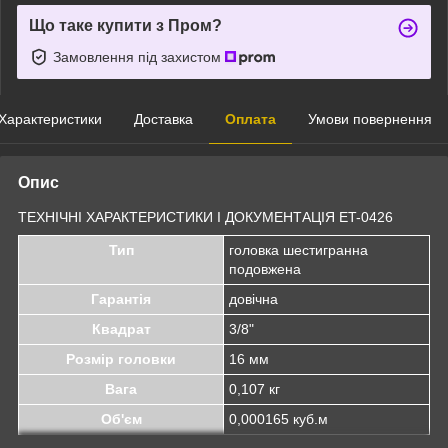
Що таке купити з Пром?
Замовлення під захистом
Характеристики
Доставка
Оплата
Умови повернення
Опис
ТЕХНІЧНІ ХАРАКТЕРИСТИКИ І ДОКУМЕНТАЦІЯ ET-0426
Тип
головка шестигранна
подовжена
Гарантія
довічна
Квадрат
3/8"
Розмір головки
16 мм
Вага
0,107 кг
Об'єм
0,000165 куб.м