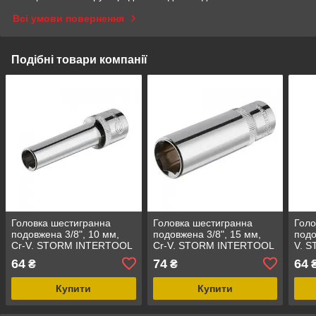
Всі умови повернення
Подібні товари компанії
Головка шестигранна
Головка шестигранна
Голо
подовжена 3/8", 10 мм,
подовжена 3/8", 15 мм,
подо
Cr-V. STORM INTERTOOL
Cr-V. STORM INTERTOOL
V. 
ET-0420
ET-0425
ET-
64
74
64
₴
₴
Купити
Купити