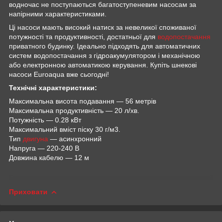
водночас не поступаються багатоступеневим насосам за
напірними характеристиками.
Ці насоси мають високий натиск за невеликої споживаної
потужності та продуктивності, достатньої для
водопостачання
приватного будинку. Ідеально підходять для автоматичних
систем водопостачання з гідроакумулятором і механічною
або електронною автоматикою керування. Купіть шнекові
насоси Euroaqua вже сьогодні!
Технічні характеристики:
Максимальна висота подавання — 56 метрів
Максимальна продуктивність — 20 л/хв.
Потужність — 0.28 кВт
Максимальний вміст піску 30 г/м3.
Тип
двигуна
— асинхронний
Напруга — 220-240 В
Довжина кабелю — 12 м
Приховати