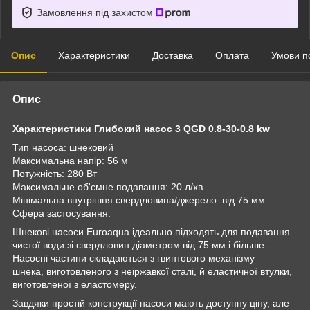
Замовлення під захистом
Опис
Характеристики
Доставка
Оплата
Умови п
Опис
Характеристики Глибокий насос 3 QGD 0.8-30-0.8 kw
Тип насоса: шнековий
Максимальна напір: 56 м
Потужність: 280 Вт
Максимальне об'ємне подавання: 20 л/хв.
Мінімальна внутрішня свердловина/джерело: від 75 мм
Сфера застосування:
Шнекові насоси Euroaqua ідеально підходять для подавання
чистої води зі свердловин діаметром від 75 мм і більше.
Насосні частини складаються з гвинтового механізму —
шнека, виготовленого з неіржавкої сталі, й еластичної втулки,
виготовленої з еластомеру.
Завдяки простій конструкції насоси мають доступну ціну, але