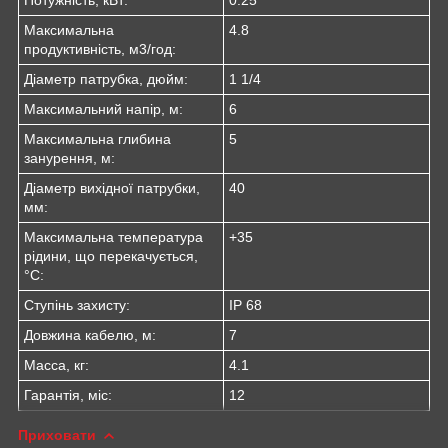
Потужність, кВт:
0.25
Максимальна
4.8
продуктивність, м3/год:
Діаметр патрубка, дюйм:
1 1/4
Максимальний напір, м:
6
Максимальна глибина
5
занурення, м:
Діаметр вихідної патрубки,
40
мм:
Максимальна температура
+35
рідини, що перекачується,
°C:
Ступінь захисту:
IP 68
Довжина кабелю, м:
7
Масса, кг:
4.1
Гарантія, міс:
12
Приховати