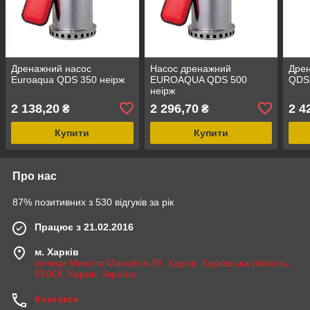
Дренажний насос
Насос дренажний
Дрен
Euroaqua QDS 350 неірж
EUROAQUA QDS 500
QDS 
неірж
2 138,20
2 296,70
2 4
₴
₴
Купити
Купити
Про нас
87% позитивних з 530 відгуків за рік
Працює з 21.02.2016
м. Харків
вулиця Миколи Манойла 38, Харків, Харківська область,
61068, Харків, Україна
Контакти