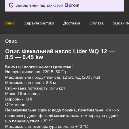
Замовлення під захистом
Опис
Характеристики
Доставка
Оплата
Умови п
Опис
Опис
Фекальний насос Lider WQ 12 —
8.5 — 0.45 kw
Короткі технічні характеристики:
Напруга живлення: 220 В, 50 Гц
Максимальна продуктивність: 12 м3/год (200 л/хв)
Максимальна напор: 8,5 м
Споживана потужність: 0,45 кВт
Маса: 16 кг країна
Виробник: КНР
Обмеження:
Перекачувальна рідина: вода брудна, ґрунтувальна, хімічно
неактивні рідини, фекалії максимальна температура рідини,
що перекачується +35 °C
Максимальна температура довкілля +40 °C