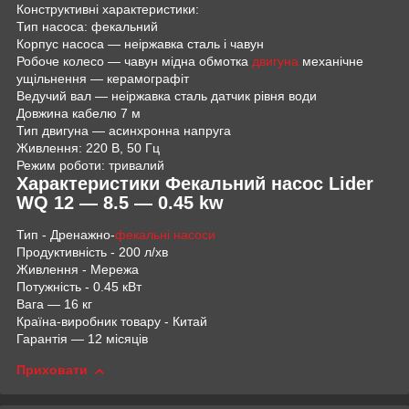
Конструктивні характеристики:
Тип насоса: фекальний
Корпус насоса — неіржавка сталь і чавун
Робоче колесо — чавун мідна обмотка
двигуна
механічне
ущільнення — керамографіт
Ведучий вал — неіржавка сталь датчик рівня води
Довжина кабелю 7 м
Тип двигуна — асинхронна напруга
Живлення: 220 В, 50 Гц
Режим роботи: тривалий
Характеристики
Фекальний насос Lider
WQ 12 — 8.5 — 0.45 kw
Тип
- Дренажно-
фекальні насоси
Продуктивність
- 200 л/хв
Живлення
- Мережа
Потужність
- 0.45 кВт
Вага
— 16 кг
Країна-виробник товару
- Китай
Гарантія
— 12 місяців
Приховати