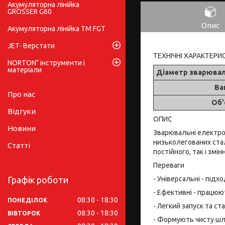
Акумуляторна лінійка
GRÖSSER G60
Опис
Акумуляторна лінійка ТМ FGT
JET- Верстати
ТЕХНІЧНІ ХАРАКТЕРИ
NORTON" інструменти і
матеріали
Діаметр зварювал
Ва
Про нас
Об'
Відгуки
ОПИС
Новини
Зварювальні електро
низьколегованих стал
Статті
постійного, так і змін
Переваги
- Універсальні - під
Графік роботи
- Ефективні - працюю
08:30
18:30
ПОНЕДІЛОК
- Легкий запуск та с
08:30
18:30
ВІВТОРОК
- Формують чисту шла