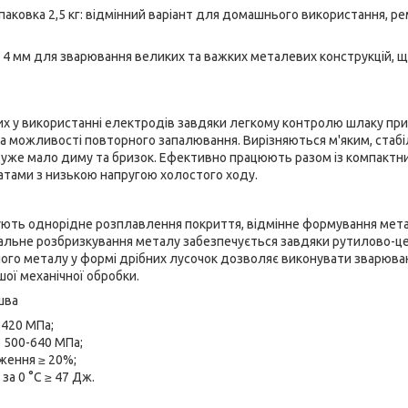
упаковка 2,5 кг: відмінний варіант для домашнього використання, ре
 4 мм для зварювання великих та важких металевих конструкцій, щ
их у використанні електродів завдяки легкому контролю шлаку пр
а можливості повторного запалювання. Вирізняються м'яким, стабі
уже мало диму та бризок. Ефективно працюють разом із компактн
тами з низькою напругою холостого ходу.
ють однорідне розплавлення покриття, відмінне формування мета
імальне розбризкування металу забезпечується завдяки рутилово-
ого металу у формі дрібних лусочок дозволяє виконувати зварюва
ої механічної обробки.
шва
 420 МПа;
 500-640 МПа;
ження ≥ 20%;
 за 0 °С ≥ 47 Дж.