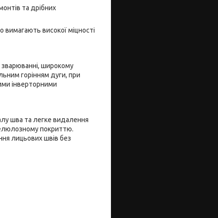
монтів та дрібних
о вимагають високої міцності
и зварюванні, широкому
льним горінням дуги, при
ими інверторними
лу шва та легке видалення
целюлозному покриттю.
ння лицьових швів без