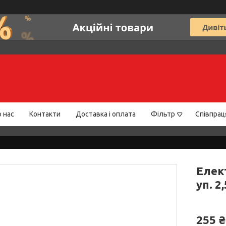
 нас
Контакти
Доставка і оплата
Фільтр
Співпрац
Елек
уп. 
255 ₴