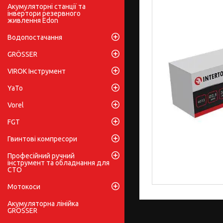
Акумуляторні станції та
інвертори резервного
живлення Edon
Водопостачання
GRÖSSER
VIROK Інструмент
YaTo
Vorel
FGT
Гвинтові компресори
Професійний ручний
інструмент та обладнання для
СТО
Мотокоси
Акумуляторна лінійка
GRÖSSER