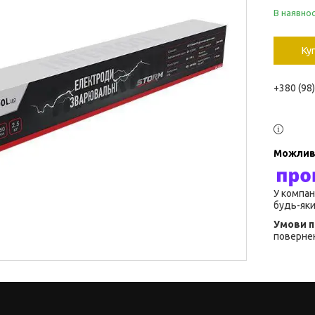
В наявнос
Ку
+380 (98
У компан
будь-яки
повернен