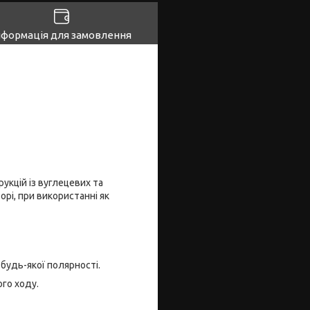
нформація для замовлення
укцій із вуглецевих та
рі, при використанні як
будь-якої полярності.
ого ходу.