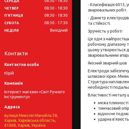
08:30
18:30
СЕРЕДА
- Класифікація 6013, 
08:30
18:30
ЧЕТВЕР
зварювальних робіт.
08:30
18:30
ПʼЯТНИЦЯ
- Діаметр електродів
08:30
17:30
та стійкості.
СУБОТА
Вихідний
НЕДІЛЯ
Зручність у роботі
Це одні з найпростіш
робочому діапазону т
цьому утворюється д
Контакти
зварювальними апара
Якісний зварний шов
Електроди забезпечу
Юрій
шлакової кірки. Мін
Структура наплавлен
необхідності подальш
Інтернет-магазин «Світ Ручного
Властивості металу 
Інструменту»
межа плинності
тимчасовий опір
відносне подов
вулиця Миколи Манойла 38,
ударна в'язкість
Харків, Харківська область,
61068, Харків, Україна