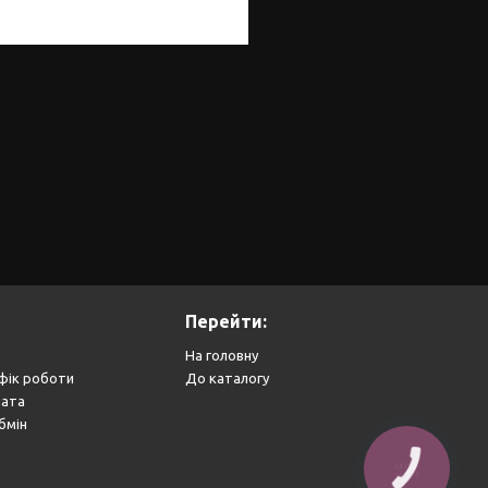
Перейти:
На головну
фік роботи
До каталогу
лата
бмін
КНОПКА
ЗВ'ЯЗКУ