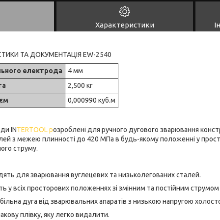
Характеристики
І
СТИКИ ТА ДОКУМЕНТАЦІЯ EW-2540
ьного електрода
4 мм
га
2,500 кг
єм
0,000990 куб.м
ди IN
TERTOOL р
озроблені для ручного дугового зварювання констр
ей з межею плинності до 420 МПа в будь-якому положенні у просто
ного струму.
ходять для зварювання вуглецевих та низьколегованих сталей.
ть у всіх просторових положеннях зі змінним та постійним струмом 
табільна дуга від зварювальних апаратів з низькою напругою холост
кову плівку, яку легко видалити.