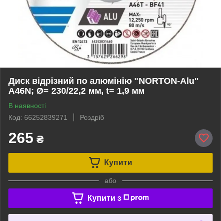
Диск відрізний по алюмінію "NORTON-Alu"
A46N; Ø= 230/22,2 мм, t= 1,9 мм
В наявності
Код: 66252839271
Роздріб
265
₴
Купити
або
Купити з