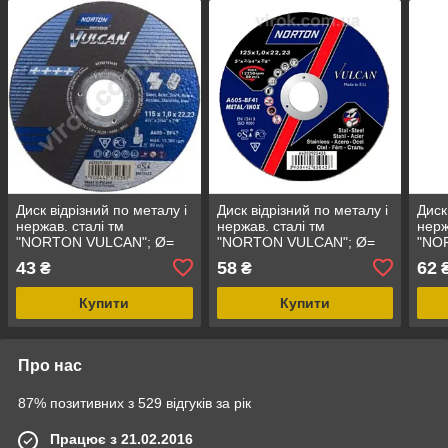
Диск відрізний по металу і
Диск відрізний по металу і
Диск
нержав. сталі тм
нержав. сталі тм
нерж
"NORTON VULCAN"; Ø=
"NORTON VULCAN"; Ø=
"NO
115х22,2 мм, t= 1,0 мм
125х22,2 мм, t= 1,0 мм
125х
43
58
62
₴
₴
Купити
Купити
Про нас
87% позитивних з 529 відгуків за рік
Працює з 21.02.2016