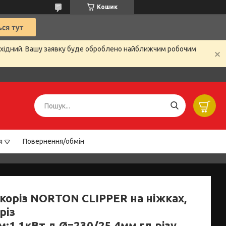
Кошик
вихідний. Вашу заявку буде оброблено найближчим робочим
я
Повернення/обмін
коріз NORTON CLIPPER на ніжках,
різ
;1,1кВт,д.Ø=230/25,4мм,гл.різу