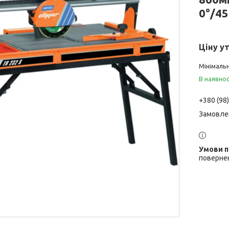
0°/4
Ціну у
Мінімальн
В наявнос
+380 (98
Замовле
повернен