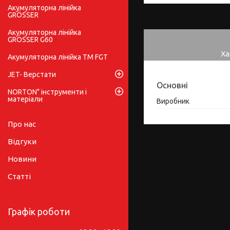
Акумуляторна лінійка
GRÖSSER
Акумуляторна лінійка
GRÖSSER G60
Ха
Акумуляторна лінійка ТМ FGT
JET- Верстати
Основні
NORTON" інструменти і
матеріали
Виробник
Про нас
Відгуки
Новини
Статті
Графік роботи