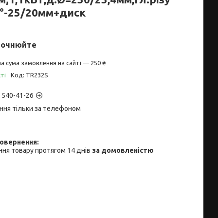
5°-25/20мм+диск
точнюйте
а сума замовлення на сайті — 250 ₴
ті
Код:
TR232S
) 540-41-26
ння тільки за телефоном
ня товару протягом 14 днів
за домовленістю