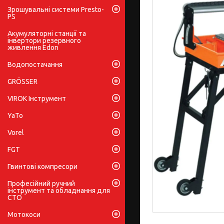
Зрошувальні системи Presto-
PS
Акумуляторні станції та
інвертори резервного
живлення Edon
Водопостачання
GRÖSSER
VIROK Інструмент
YaTo
Vorel
FGT
Гвинтові компресори
Професійний ручний
інструмент та обладнання для
СТО
Мотокоси