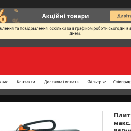
лення та повідомлення, оскільки за її графіком роботи сьогодні 
днем.
 нас
Контакти
Доставка і оплата
Фільтр
Співпрац
Плит
макс.
860мм