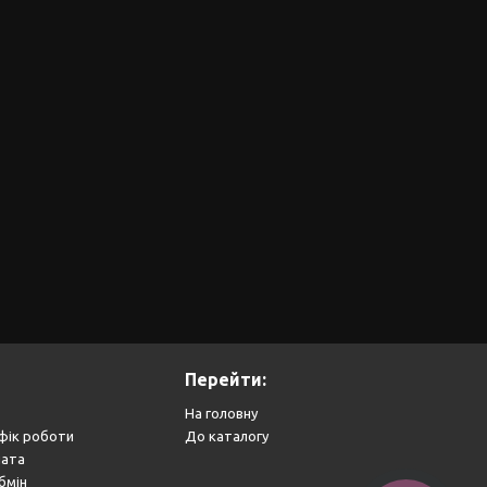
Перейти:
На головну
фік роботи
До каталогу
лата
бмін