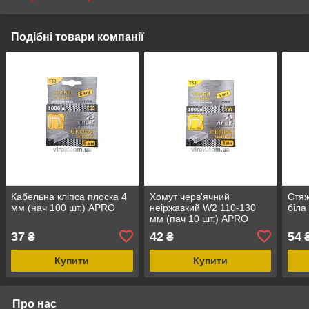
Подібні товари компанії
Кабельна кліпса плоска 4
Хомут черв'ячний
Стяж
мм (нач 100 шт.) APRO
неіржавкий W2 110-130
біла
мм (пач 10 шт.) APRO
37
42
54
₴
₴
Купити
Купити
Про нас