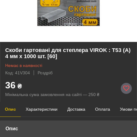
Скоби гартовані для степлера VIROK : Т53 (А)
4 мм х 1000 шт. [60]
Немає в наявності
Код: 41V304
Роздріб
36
₴
Мінімальна сума замовлення на сайті — 250 ₴
Опис
Характеристики
Доставка
Оплата
Умови п
Опис