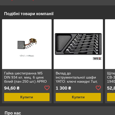
Подібні товари компанії
Гайка шестигранна М5
Вклад до
Щітк
DIN 934 кл. миц. 6 цинк
інструментальної шафи
СВ-
білий (пач 250 шт.) APRO
YATO: ключі накидні 7шт,
1940
6х7, 8х9, 10х11, 12х13,
94,60
1 300
52,
₴
₴
14х15, 16х17,18х19мм
Купити
Купити
Про нас