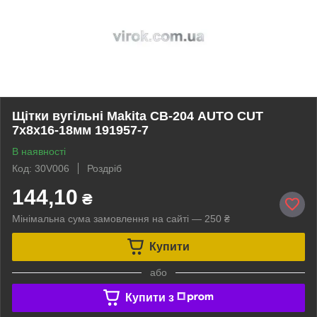
Щітки вугільні Makita СВ-204 AUTO CUT
7х8х16-18мм 191957-7
В наявності
Код: 30V006
Роздріб
144,10
₴
Мінімальна сума замовлення на сайті — 250 ₴
Купити
або
Купити з