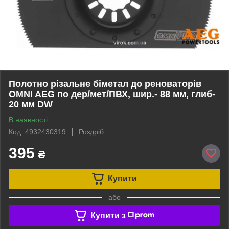
Полотно різальне біметал до реноваторів
OMNI AEG по дер/мет/ПВХ, шир.- 88 мм, глиб-
20 мм DW
В наявності
Код: 4932430319
Роздріб
395
₴
Купити
або
Купити з