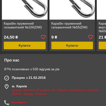
Карабін пружинний
Карабін пружинний
Кара
гальванічний №100(DW)
гальванічний №55(DW)
верт
№6
24,50
9
21
₴
₴
Купити
Купити
Про нас
87% позитивних з 530 відгуків за рік
Працює з 21.02.2016
м. Харків
вулиця Миколи Манойла 38, Харків, Харківська область,
61068, Харків, Україна
Контакти