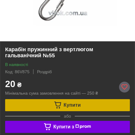
Карабін пружинний з вертлюгом
гальванічний №55
В наявності
Код: 86V875
Роздріб
20
₴
Мінімальна сума замовлення на сайті — 250 ₴
Купити
або
Купити з