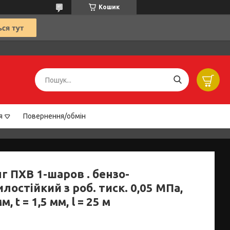
Кошик
я
Повернення/обмін
г ПХВ 1-шаров . бензо-
лостійкий з роб. тиск. 0,05 МПа,
, t = 1,5 мм, l = 25 м