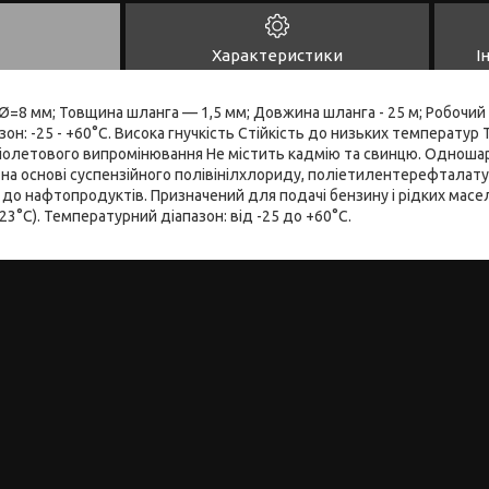
Характеристики
І
 Ø=8 мм; Товщина шланга — 1,5 мм; Довжина шланга - 25 м; Робочий т
он: -25 - +60°C. Висока гнучкість Стійкість до низьких температур
фіолетового випромінювання Не містить кадмію та свинцю. Одношар
 на основі суспензійного полівінілхлориду, поліетилентерефталату
 до нафтопродуктів. Призначений для подачі бензину і рідких масе
23°C). Температурний діапазон: від -25 до +60°C.