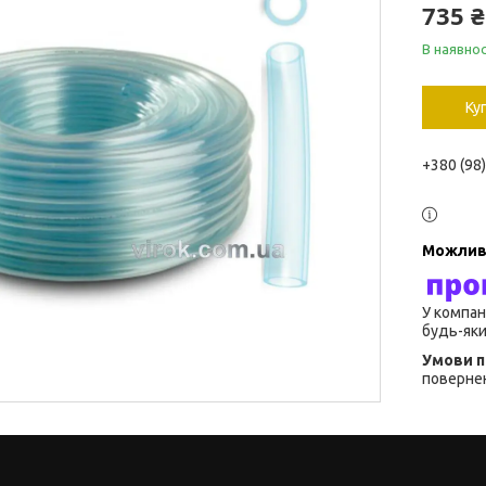
735 ₴
В наявнос
Ку
+380 (98
У компан
будь-яки
повернен