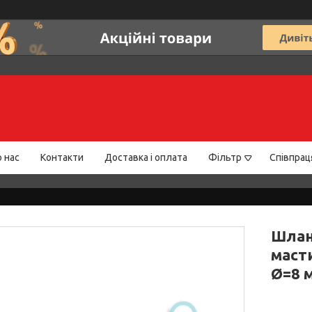
 нас
Контакти
Доставка і оплата
Фільтр
Співпрац
Шлан
масти
Ø=8 мм