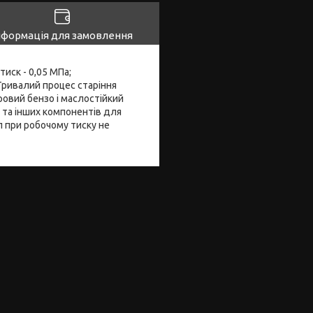
нформація для замовлення
иск - 0,05 МПа;
 Тривалий процес старіння
овий бензо і маслостійкий
 та інших компонентів для
л при робочому тиску не