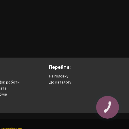
Перейти:
На головну
фік роботи
До каталогу
лата
бмін
КНОПКА
ЗВ'ЯЗКУ