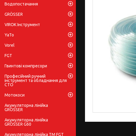
Водопостачання
GRÖSSER
VIROK Інструмент
YaTo
Vorel
FGT
Гвинтові компресори
Професійний ручний
інструмент та обладнання для
СТО
Мотокоси
Акумуляторна лінійка
GRÖSSER
Акумуляторна лінійка
GRÖSSER G60
Акумуляторна лінійка ТМ FGT