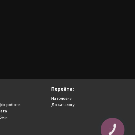
Перейти:
На головну
фік роботи
До каталогу
лата
бмін
КНОПКА
ЗВ'ЯЗКУ