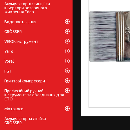
Акумуляторні станції та
інвертори резервного
живлення Edon
Водопостачання
GRÖSSER
VIROK Інструмент
YaTo
Vorel
FGT
Гвинтові компресори
Професійний ручний
інструмент та обладнання для
СТО
Мотокоси
Акумуляторна лінійка
GRÖSSER