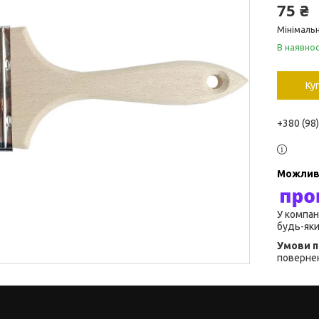
75 ₴
Мінімальн
В наявнос
Ку
+380 (98
У компан
будь-яки
повернен