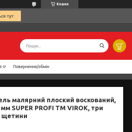
Кошик
я
Повернення/обмін
ель малярний плоский воскований,
0 мм SUPER PROFI TM VIROK, три
 щетини