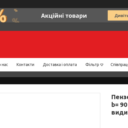
 нас
Контакти
Доставка і оплата
Фільтр
Співпрац
Пенз
b= 9
види