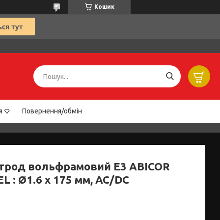
Кошик
я
Повернення/обмін
трод вольфрамовий E3 ABICOR
L : Ø1.6 x 175 мм, AC/DC