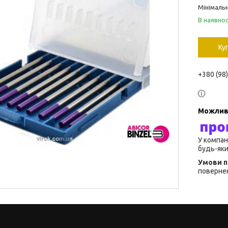
Мінімальн
В наявнос
Ку
+380 (98
У компан
будь-яки
повернен