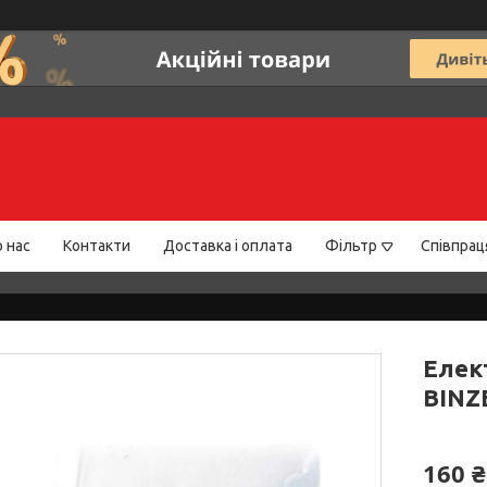
 нас
Контакти
Доставка і оплата
Фільтр
Співпрац
Елек
BINZE
160 ₴