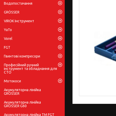
Водопостачання
GRÖSSER
VIROK Інструмент
YaTo
Vorel
FGT
Гвинтові компресори
Професійний ручний
інструмент та обладнання для
СТО
Мотокоси
Акумуляторна лінійка
GRÖSSER
Акумуляторна лінійка
GRÖSSER G60
Акумуляторна лінійка ТМ FGT