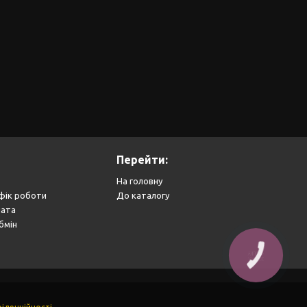
Перейти:
На головну
фік роботи
До каталогу
лата
бмін
КНОПКА
ЗВ'ЯЗКУ