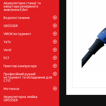
Акумуляторні станції та
інвертори резервного
живлення Edon
Водопостачання
GRÖSSER
VIROK Інструмент
YaTo
Vorel
FGT
Гвинтові компресори
Професійний ручний
інструмент та обладнання для
СТО
Мотокоси
Акумуляторна лінійка
GRÖSSER