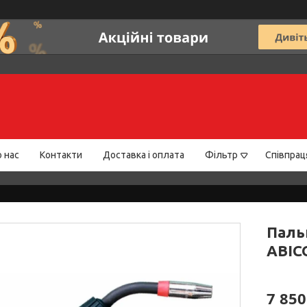
 нас
Контакти
Доставка і оплата
Фільтр
Співпрац
Паль
ABIC
7 850