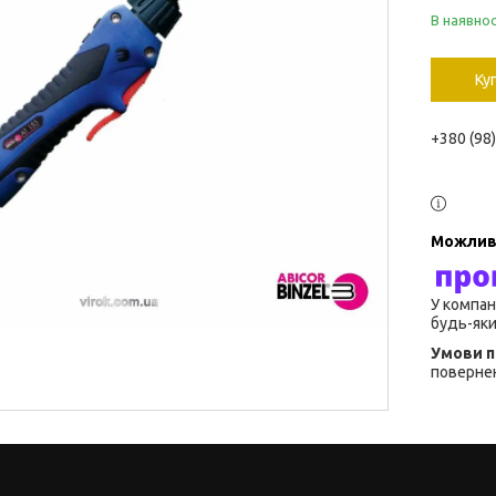
В наявнос
Ку
+380 (98
У компан
будь-яки
повернен