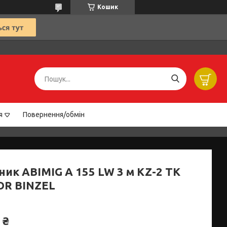
Кошик
я
Повернення/обмін
ник ABIMIG A 155 LW 3 м KZ-2 TK
OR BINZEL
 ₴