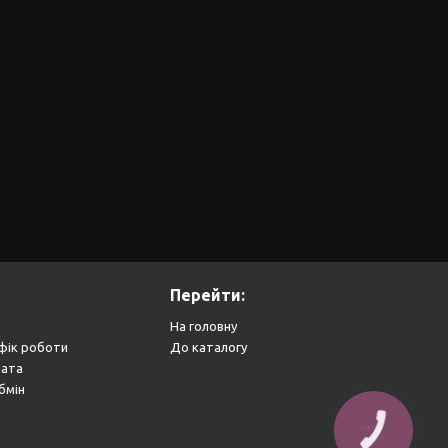
Перейти:
На головну
фік роботи
До каталогу
лата
бмін
КНОПКА
ЗВ'ЯЗКУ