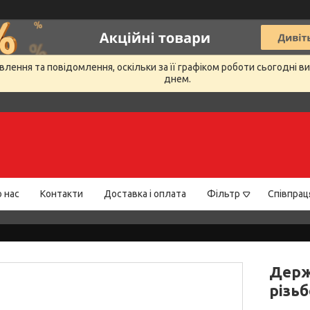
лення та повідомлення, оскільки за її графіком роботи сьогодні 
днем.
 нас
Контакти
Доставка і оплата
Фільтр
Співпрац
Держ
різьб