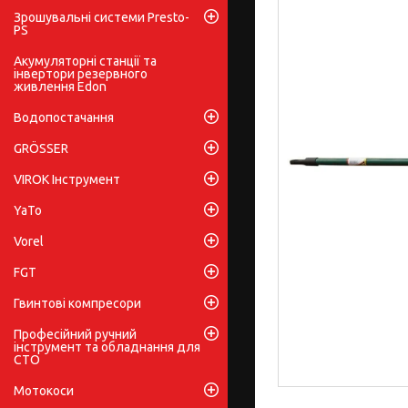
Зрошувальні системи Presto-
PS
Акумуляторні станції та
інвертори резервного
живлення Edon
Водопостачання
GRÖSSER
VIROK Інструмент
YaTo
Vorel
FGT
Гвинтові компресори
Професійний ручний
інструмент та обладнання для
СТО
Мотокоси