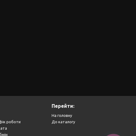
Перейти:
На головну
фік роботи
До каталогу
лата
бмін