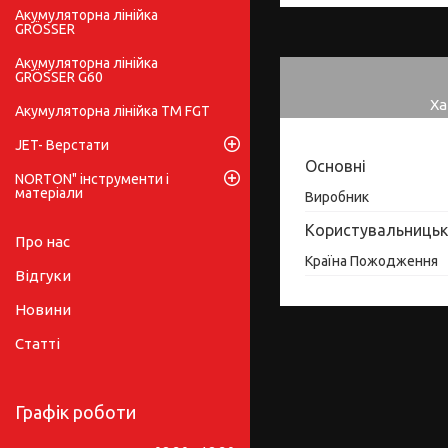
Акумуляторна лінійка
GRÖSSER
Акумуляторна лінійка
GRÖSSER G60
Ха
Акумуляторна лінійка ТМ FGT
JET- Верстати
Основні
NORTON" інструменти і
матеріали
Виробник
Користувальницьк
Про нас
Країна Пожодження
Відгуки
Новини
Статті
Графік роботи