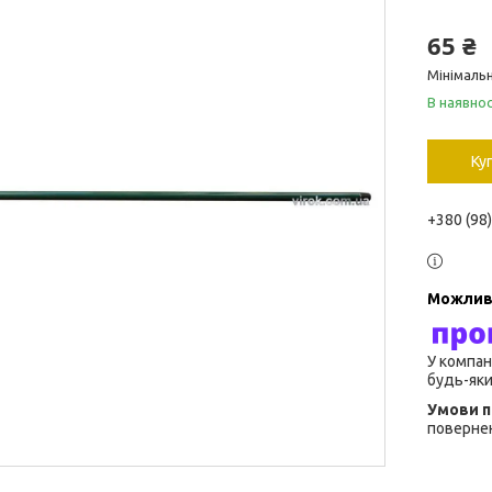
65 ₴
Мінімальн
В наявнос
Ку
+380 (98
У компан
будь-яки
повернен