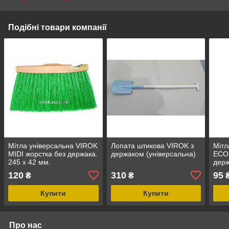
Подібні товари компанії
Мітла універсальна VIROK
Лопата штикова VIROK з
Мітл
MIDI жорстка без держака.
держаком (універсальна)
ECO 
245 х 42 мм.
держ
поліпропіленова [25]
[40]
120
310
95
₴
₴
Купити
Купити
Про нас