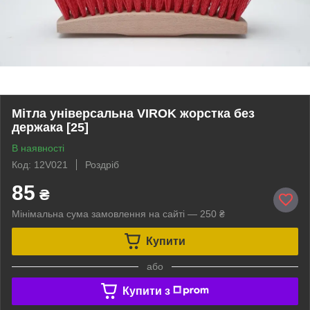
Мітла універсальна VIROK жорстка без
держака [25]
В наявності
Код: 12V021
Роздріб
85
₴
Мінімальна сума замовлення на сайті — 250 ₴
Купити
або
Купити з