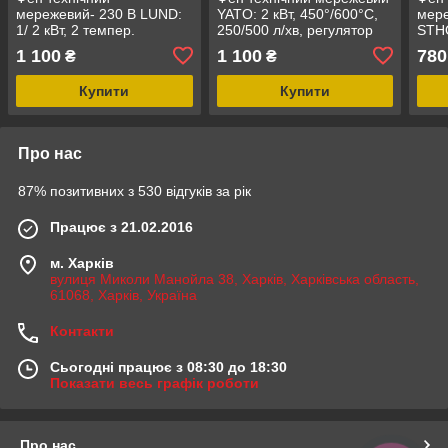
мережевий- 230 В LUND:
YATO: 2 кВт, 450°/600°C,
мере
1/ 2 кВт, 2 темпер.
250/500 л/хв, регулятор
STHO
режими- 350/ 550 °C, 4
температури + 4 насадки
темп
1 100
1 100
780
₴
₴
сопла і скребок [10]
[5]
300/
Купити
Купити
Про нас
87% позитивних з 530 відгуків за рік
Працює з 21.02.2016
м. Харків
вулиця Миколи Манойла 38, Харків, Харківська область,
61068, Харків, Україна
Контакти
Сьогодні працює з 08:30 до 18:30
Показати весь графік роботи
Про нас