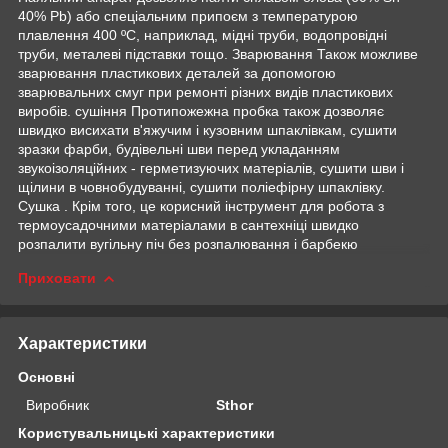
40% Pb) або спеціальним припоєм з температурою
плавлення 400 ºC, наприклад, мідні труби, водопровідні
труби, металеві підставки тощо. Зварювання Також можливе
зварювання пластикових деталей за допомогою
зварювальних смуг при ремонті різних видів пластикових
виробів. сушіння Протипожежна пробка також дозволяє
швидко висихати в'яжучим і кузовним шпаклівкам, сушити
зразки фарби, будівельні шви перед укладанням
звукоізоляційних - герметизуючих матеріалів, сушити шви і
щілини в човнобудуванні, сушити поліефірну шпаклівку.
Сушка . Крім того, це корисний інструмент для робота з
термоусадочними матеріалами в сантехніці швидко
розпалити вугільну піч без розпалювання і барбекю
Приховати
Характеристики
Основні
Виробник
Sthor
Користувальницькі характеристики