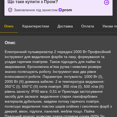
Що таке купити з Пром?
Замовлення під захистом
Опис
Характеристики
Доставка
Оплата
Умови п
Опис
Електричний пульверизатор 2 передачі 2000 Вт Професійний
інструмент для видалення фарби та лаку, формування та
усадки гарячим повітрям. Також підходить для пайки та
зварювання. Ергономічна м'яка ручка і невеликі розміри
значно полегшують роботу. Інструмент має два рівня
інтенсивності роботи. Параметри: потужність: 1000 Вт (I),
2000 Вт (II) довжина кабелю: 2 м температура видування:
350°C (I), 550°C (II) потік повітря: 300 л/хв (I), 500 л/хв (II)
рівень захисту: IPX0 вага: 0,51 кг Приклади застосування
засобу для засмаги: видалення старих лакофарбових
матеріалів дубильник, завдяки потоку гарячого повітря,
полегшує видалення товстих шарів олійних і смоляних фарб з
дверей, вікон, підлоги, панелей, меблів тощо. Пайка
Паяльний апарат дозволяє паяти сплавом олова (60% Sn