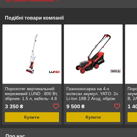
Всі умови повернення
Подібні товари компанії
Порохотяг вертикальний
Газонокосарка на 4-х
Поро
мережевий LUND : 800 Вт,
колесах акумул. YATO: 2х
акум
збірник- 1.5 л, кабель- 4.8
Li-Ion 18В 2 Агод, обрізн
В, 2
м [4]
діап.Ø=34см, ємність 35л
80Вт
3 350
9 500
1 4
₴
₴
[1]
HEPA
Купити
Купити
Про нас