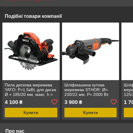
Подібні товари компанії
Пила дискова мережива
Шліфмашина кутова
Шлі
YATO: P=1.5кВт, для диска
мережева STHOR: Ø=
мер
Ø = 185/20 мм, макс. h =
230/22 мм. P= 2000 Вт,
125/
2.8 мм, кут 0-45° [2/40]
6500 об/хв, М14 [4]
1150
4 100
3 900
1 7
₴
₴
М14 
Купити
Купити
Про нас