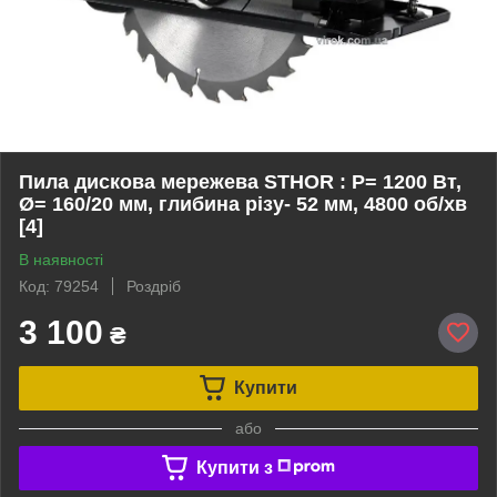
Пила дискова мережева STHOR : P= 1200 Вт,
Ø= 160/20 мм, глибина різу- 52 мм, 4800 об/хв
[4]
В наявності
Код: 79254
Роздріб
3 100
₴
Купити
або
Купити з