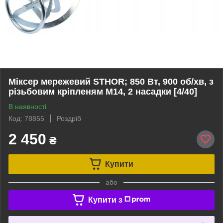
Міксер мережевий STHOR; 850 Вт, 900 об/хв, з
різьбовим кріпленям М14, 2 насадки [4/40]
В наявності
Код: 78855
Роздріб
2 450
₴
Купити
або
Купити з