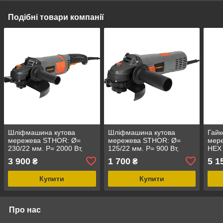
Подібні товари компанії
Шліфмашина кутова
Шліфмашина кутова
Гайк
мережева STHOR: Ø=
мережева STHOR: Ø=
мере
230/22 мм. P= 2000 Вт,
125/22 мм. P= 900 Вт,
HEX 
6500 об/хв, М14 [4]
11500 об/хв, кріплення-
600Н
3 900
1 700
5 1
₴
₴
М14 [8]
голов
Купити
Купити
Про нас