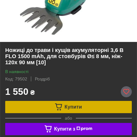
Ножиці до трави і кущів акумуляторні 3,6 В
FLO 1500 mAh, для стовбурів Ø≤ 8 мм, ніж-
120х 90 мм [10]
В наявності
Код: 79502
Роздріб
1 550
₴
Купити
або
Купити з