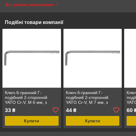
Всі умови повернення
Подібні товари компанії
Ключ 6-гранний Г-
Ключ 6-гранний Г-
Ключ
подібний 2-сторонній
подібний 2-сторонній
поді
YATO Cr-V, М 6 мм, з
YATO Cr-V, М 7 мм, з
YATO
кульовим наконечником,
кульовим наконечником,
куль
33
44
60
₴
₴
32 х 140 мм [100]
34 х 150 мм [100]
36 х
Купити
Купити