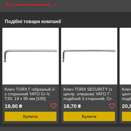
Всі умови повернення
Подібні товари компанії
Ключ TORX Г-образный 2-
Ключ TORX SECURITY (з
Клю
х сторонний YATO Cr-V,
центр. отвором) YATO Г-
цент
Т20, 19 х 95 мм [100]
подібний 2-сторонній, Cr-
поді
V, Т10, 17 х 86 мм [250]
V, Т
19,80
18,70
20,
₴
₴
Купити
Купити