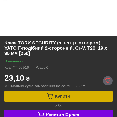
Ключ TORX SECURITY (з центр. отвором)
YATO Г-подібний 2-сторонній, Cr-V, Т20, 19 х
95 мм [250]
В наявності
Код: YT-05516
Роздріб
23,10
₴
Мінімальна сума замовлення на сайті — 250 ₴
Купити
або
Купити з