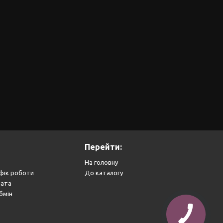
Перейти:
На головну
фік роботи
До каталогу
лата
бмін