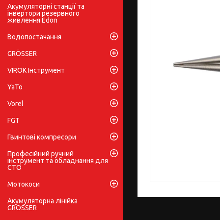
Акумуляторні станції та
інвертори резервного
живлення Edon
Водопостачання
GRÖSSER
VIROK Інструмент
YaTo
Vorel
FGT
Гвинтові компресори
Професійний ручний
інструмент та обладнання для
СТО
Мотокоси
Акумуляторна лінійка
GRÖSSER