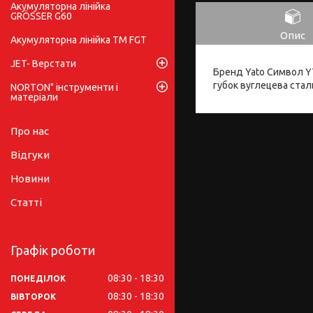
Акумуляторна лінійка
GRÖSSER G60
Опис
Акумуляторна лінійка ТМ FGT
JET- Верстати
Бренд Yato Символ Y
губок вуглецева стал
NORTON" інструменти і
матеріали
Про нас
Відгуки
Новини
Статті
Графік роботи
08:30
18:30
ПОНЕДІЛОК
08:30
18:30
ВІВТОРОК