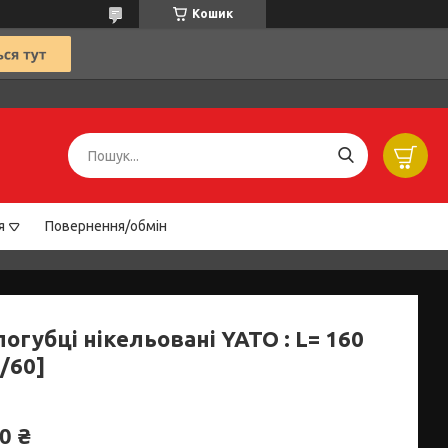
Кошик
я
Повернення/обмін
огубці нікельовані YATO : L= 160
/60]
0 ₴