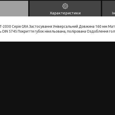
Характеристики
І
T-2030 Серія GRA Застосування Універсальний Довжина 160 мм Мате
ь DIN 5745 Покриття губок нікельована, полірована Оздоблення г