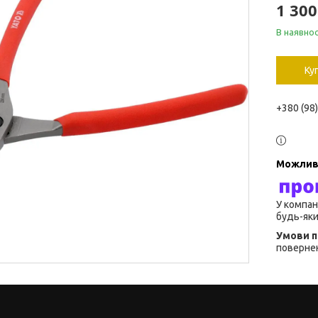
1 300
В наявнос
Ку
+380 (98
У компан
будь-яки
повернен