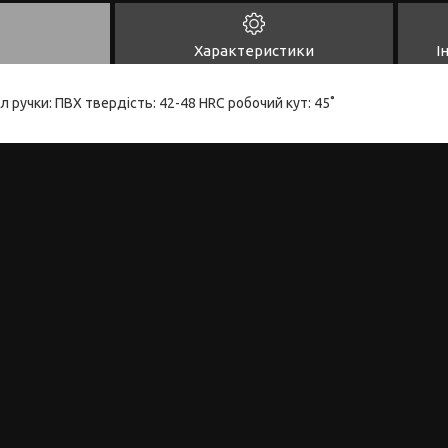
Характеристики
І
л ручки: ПВХ твердість: 42-48 HRC робочий кут: 45˚