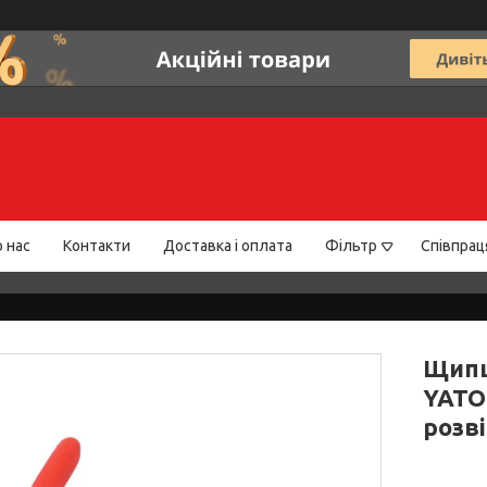
 нас
Контакти
Доставка і оплата
Фільтр
Співпрац
Щипц
YATO 
розві