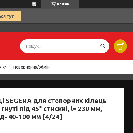
Кошик
я
Повернення/обмін
і SEGERA для стопорних кілець
гнуті під 45° стискні, l= 230 мм,
д- 40-100 мм [4/24]