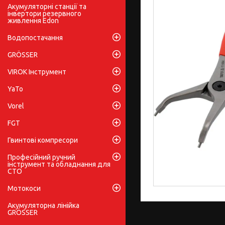
Акумуляторні станції та
інвертори резервного
живлення Edon
Водопостачання
GRÖSSER
VIROK Інструмент
YaTo
Vorel
FGT
Гвинтові компресори
Професійний ручний
інструмент та обладнання для
СТО
Мотокоси
Акумуляторна лінійка
GRÖSSER