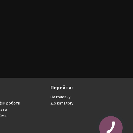
Перейти:
На головну
фік роботи
До каталогу
лата
бмін