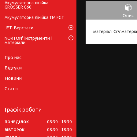
Акумуляторна лінійка
GRÖSSER G60
Опис
Акумуляторна лінійка ТМ FGT
JET- Верстати
матеріал: CrV матеріа
NORTON" інструменти і
матеріали
Про нас
Відгуки
Новини
Статті
Графік роботи
08:30
18:30
ПОНЕДІЛОК
08:30
18:30
ВІВТОРОК