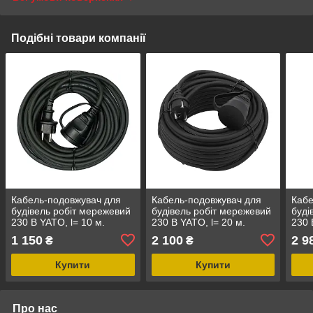
Подібні товари компанії
Кабель-подовжувач для
Кабель-подовжувач для
Кабе
будівель робіт мережевий
будівель робіт мережевий
буді
230 В YATO, l= 10 м.
230 В YATO, l= 20 м.
230 
струм- 16 А, 3-жильний
струм- 16 А, 3-жильний
стру
1 150
2 100
2 9
₴
₴
S=1,5 мм²
S=1,5 мм²
S=1,
Купити
Купити
Про нас