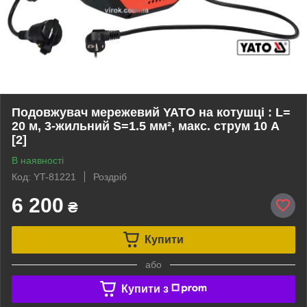
Подовжувач мережевий YATO на котушці : L=
20 м, 3-жильний S=1.5 мм², макс. струм 10 А
[2]
В наявності
Код: YT-81221
Роздріб
6 200
₴
Купити
або
Купити з