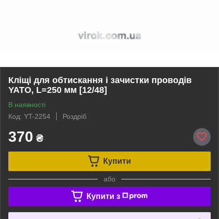
Кліщі для обтискання і зачистки проводів
YATO, L=250 мм [12/48]
В наявності
Код: YT-2254
Роздріб
370
₴
Купити
або
Купити з