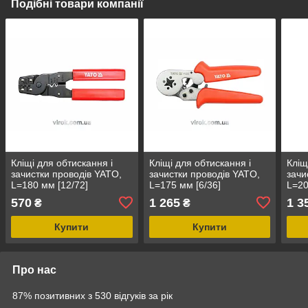
Подібні товари компанії
Кліщі для обтискання і
Кліщі для обтискання і
Кліщ
зачистки проводів YATO,
зачистки проводів YATO,
зачи
L=180 мм [12/72]
L=175 мм [6/36]
L=20
570
1 265
1 3
₴
₴
Купити
Купити
Про нас
87% позитивних з 530 відгуків за рік