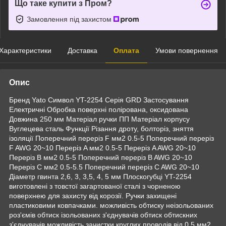
Що таке купити з Пром?
Замовлення під захистом
Характеристики
Доставка
Оплата
Умови повернення
Опис
Бренд Yato Символ YT-2254 Серія GRD Застосування
Електричні Обробка поверхні полірована, оксидована
Довжина 250 мм Матеріал ручки ПП Матеріал корпусу
Вуглецева сталь Функції Різання дроту, болторіз, зняття
ізоляції Поперечний переріз F мм2 0.5-5 Поперечний переріз
F AWG 20~10 Переріз A мм2 0.5-5 Переріз A AWG 20~10
Переріз B мм2 0.5-5 Поперечний переріз B AWG 20~10
Переріз C мм2 0.5-5.5 Поперечний переріз C AWG 20~10
Діаметр гвинта 2,6, 3, 3,5, 4, 5 мм Плоскогубці YT-2254
виготовлені з товстої загартованої сталі з чорненою
поверхнею для захисту від корозії. Ручки захищені
пластиковими ковпачками. можливість обтиску неізольованих
роз'ємів обтиск ізольованих з'єднувачів обтиск обтискних
з'єднувачів можливість зачистки круглих проводів від 0,5 мм2