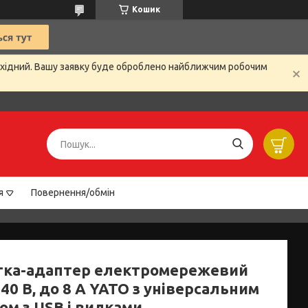
Кошик
вихідний. Вашу заявку буде оброблено найближчим робочим
я
Повернення/обмін
тка-адаптер електромережевий
40 В, до 8 А YATO з універсальним
ом з USB і вилками