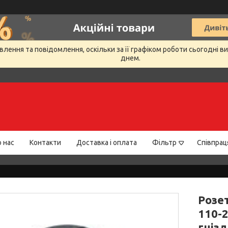
лення та повідомлення, оскільки за її графіком роботи сьогодні 
днем.
 нас
Контакти
Доставка і оплата
Фільтр
Співпрац
Розе
110-2
гнізд