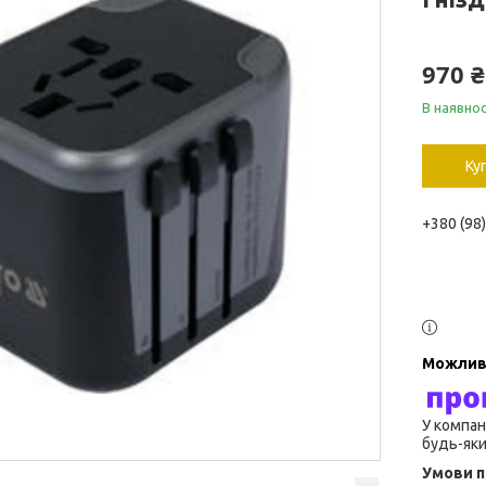
970 ₴
В наявнос
Ку
+380 (98
У компан
будь-яки