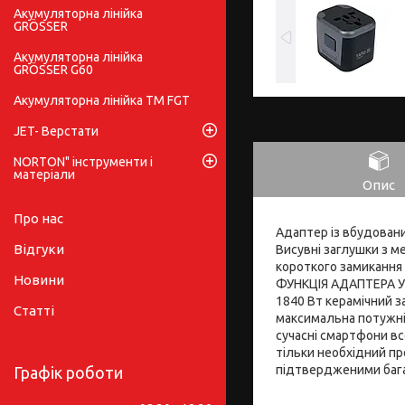
Акумуляторна лінійка
GRÖSSER
Акумуляторна лінійка
GRÖSSER G60
Акумуляторна лінійка ТМ FGT
JET- Верстати
NORTON" інструменти і
матеріали
Опис
Про нас
Адаптер із вбудован
Відгуки
Висувні заглушки з м
короткого замикання 
Новини
ФУНКЦІЯ АДАПТЕРА Ун
1840 Вт керамічний з
Статті
максимальна потужніс
сучасні смартфони вс
тільки необхідний пр
підтвердженими бага
Графік роботи