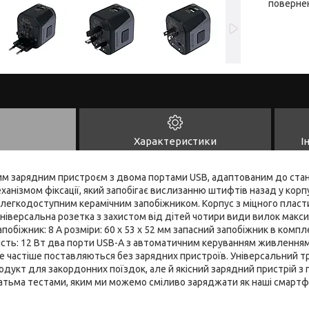
повернен
Характеристики
І
им зарядним пристроєм з двома портами USB, адаптованим до стан
еханізмом фіксації, який запобігає вислизанню штифтів назад у кор
легкодоступним керамічним запобіжником. Корпус з міцного пласт
іверсальна розетка з захистом від дітей чотири види вилок макси
апобіжник: 8 А розміри: 60 x 53 x 52 мм запасний запобіжник в ко
ть: 12 Вт два порти USB-A з автоматичним керуванням живленням*: 5
е частіше поставляються без зарядних пристроїв. Універсальний т
одукт для закордонних поїздок, але й якісний зарядний пристрій з
тьма тестами, яким ми можемо сміливо заряджати як наші смартфо