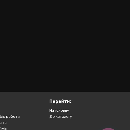
Перейти:
На головну
фік роботи
До каталогу
лата
бмін