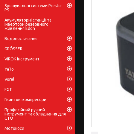
Зрошувальні системи Presto-
PS
Акумуляторні станції та
інвертори резервного
живлення Edon
Водопостачання
GRÖSSER
VIROK Інструмент
YaTo
Vorel
FGT
Гвинтові компресори
Професійний ручний
інструмент та обладнання для
СТО
Мотокоси