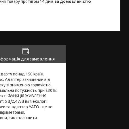
ня товару протягом 14 днів
за домовленістю
нформація для замовлення
дарту понад 150 країн.
пус. Адаптер захищений від
ику зі зниженою горючістю.
мальна потужність при 230 В:
мплекті ФУНКЦІЯ ЖИВЛЕННЯ
 В/2,4 А В ім'я екології
ревел-адаптер YATO - це не
 параметрами,
ни, так і планшети.