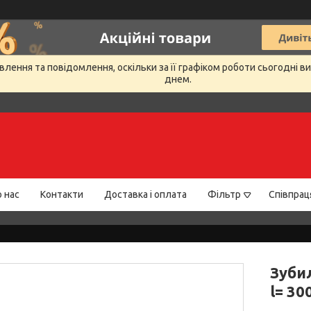
лення та повідомлення, оскільки за її графіком роботи сьогодні 
днем.
 нас
Контакти
Доставка і оплата
Фільтр
Співпрац
Зуби
l= 30