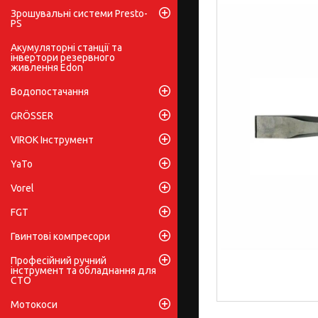
Зрошувальні системи Presto-
PS
Акумуляторні станції та
інвертори резервного
живлення Edon
Водопостачання
GRÖSSER
VIROK Інструмент
YaTo
Vorel
FGT
Гвинтові компресори
Професійний ручний
інструмент та обладнання для
СТО
Мотокоси