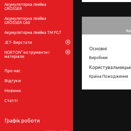
Акумуляторна лінійка
GRÖSSER
Акумуляторна лінійка
GRÖSSER G60
Ха
Акумуляторна лінійка ТМ FGT
JET- Верстати
Основні
NORTON" інструменти і
матеріали
Виробник
Користувальницьк
Про нас
Країна Пожодження
Відгуки
Новини
Статті
Графік роботи