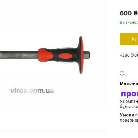
600 ₴
В наявнос
Ку
+380 (98
У компан
будь-яки
повернен