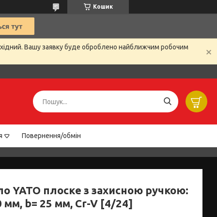
Кошик
вихідний. Вашу заявку буде оброблено найближчим робочим
я
Повернення/обмін
ло YATO плоске з захисною ручкою:
0 мм, b= 25 мм, Cr-V [4/24]