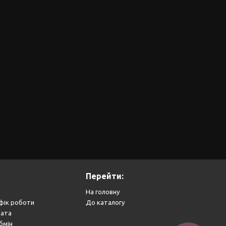
Перейти:
На головну
фік роботи
До каталогу
лата
бмін