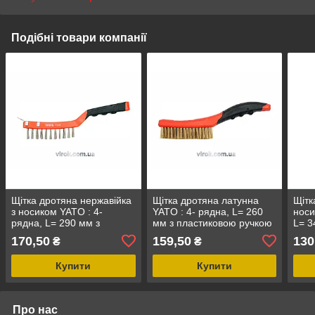
Подібні товари компанії
Щітка дротяна нержавійка
Щітка дротяна латунна
Щітк
з носиком YATO : 4-
YATO : 4- рядна, L= 260
носи
рядна, L= 290 мм з
мм з пластиковою ручкою
L= 3
пластмасовою ручкою
[12/72]
ручк
170,50
159,50
130
₴
₴
[12/72]
Купити
Купити
Про нас