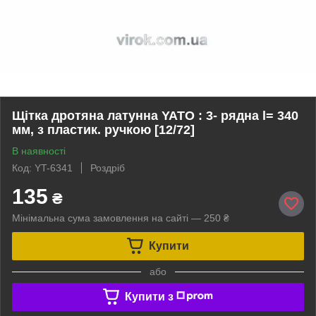
Щітка дротяна латунна YATO : 3- рядна l= 340
мм, з пластик. ручкою [12/72]
В наявності
Код: YT-6341
Роздріб
135
₴
Мінімальна сума замовлення на сайті — 250 ₴
Купити
або
Купити з