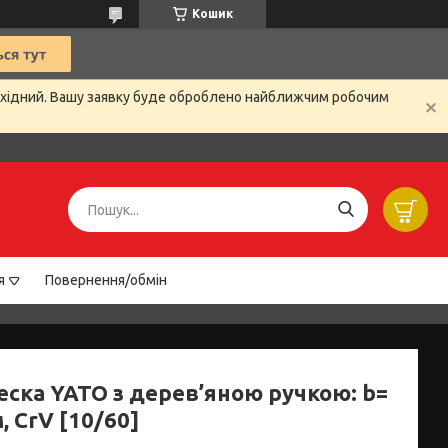
Кошик
вихідний. Вашу заявку буде оброблено найближчим робочим
я
Повернення/обмін
еска YATO з дерев’яною ручкою: b=
, CrV [10/60]