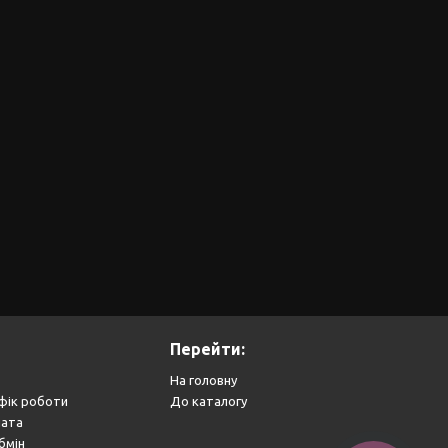
Перейти:
На головну
фік роботи
До каталогу
лата
бмін