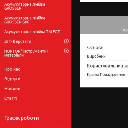
Акумуляторна лінійка
GRÖSSER
Акумуляторна лінійка
GRÖSSER G60
Ха
Акумуляторна лінійка ТМ FGT
JET- Верстати
Основні
NORTON" інструменти і
матеріали
Виробник
Користувальницьк
Про нас
Країна Пожодження
Відгуки
Новини
Статті
Графік роботи