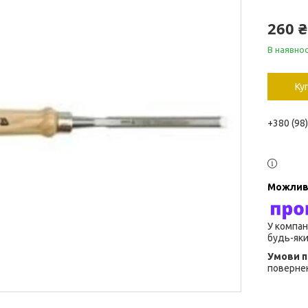
260 ₴
В наявнос
Ку
+380 (98
У компан
будь-яки
повернен