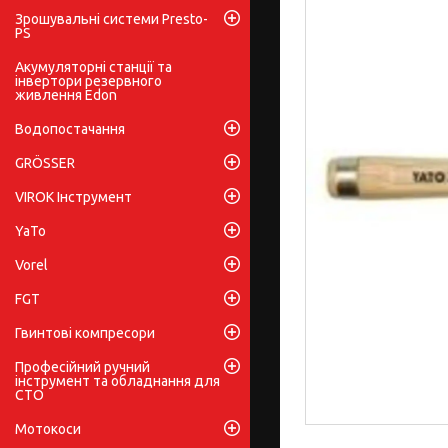
Зрошувальні системи Presto-
PS
Акумуляторні станції та
інвертори резервного
живлення Edon
Водопостачання
GRÖSSER
VIROK Інструмент
YaTo
Vorel
FGT
Гвинтові компресори
Професійний ручний
інструмент та обладнання для
СТО
Мотокоси