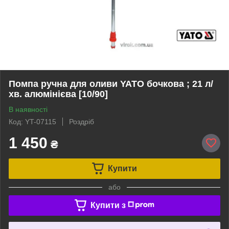
Помпа ручна для оливи YATO бочкова ; 21 л/
хв. алюмінієва [10/90]
В наявності
Код: YT-07115
Роздріб
1 450
₴
Купити
або
Купити з