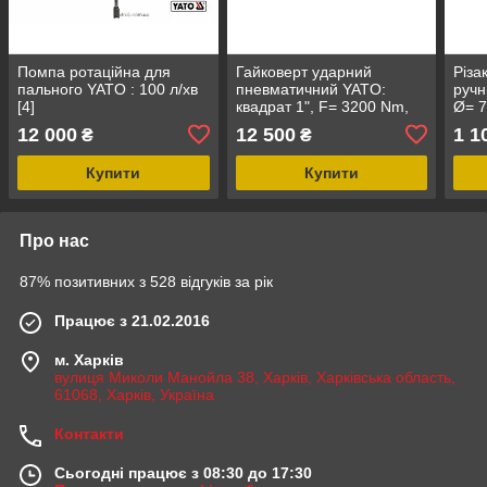
Помпа ротаційна для
Гайковерт ударний
Різа
пального YATO : 100 л/хв
пневматичний YATO:
ручн
[4]
квадрат 1", F= 3200 Nm,
Ø= 7
роб. тиск- 6-10 Bar при
Bar,
12 000
12 500
1 1
₴
₴
355 л/хв [1/21]
Купити
Купити
Про нас
87% позитивних з 528 відгуків за рік
Працює з 21.02.2016
м. Харків
вулиця Миколи Манойла 38, Харків, Харківська область,
61068, Харків, Україна
Контакти
Сьогодні працює з 08:30 до 17:30