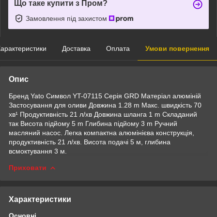
Що таке купити з Пром?
Замовлення під захистом
арактеристики
Доставка
Оплата
Умови повернення
Опис
Бренд Yato Символ YT-07115 Серія GRD Матеріал алюміній
Застосування для оливи Довжина 1.28 m Макс. швидкість 70
хв¹ Продуктивність 21 л/хв Довжина шланга 1 m Складаний
так Висота підйому 5 m Глибина підйому 3 m Ручний
масляний насос. Легка компактна алюмінієва конструкція,
продуктивність 21 л/хв. Висота подачі 5 м, глибина
всмоктування 3 м.
Приховати
Характеристики
Основні