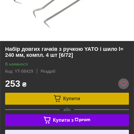
Набір довгих гачків з ручкою YATO і шило l=
240 мм, компл. 4 шт [6/72]
В наявності
Код: YT-08429
Роздріб
253
₴
Купити
або
Купити з