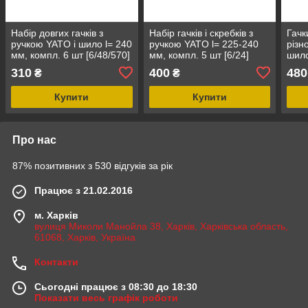
Набір довгих гачків з
Набір гачків і скребків з
Гачк
ручкою YATO і шило l= 240
ручкою YATO l= 225-240
різн
мм, компл. 6 шт [6/48/570]
мм, компл. 5 шт [6/24]
шило
[6/2
310
400
480
₴
₴
Купити
Купити
Про нас
87% позитивних з 530 відгуків за рік
Працює з 21.02.2016
м. Харків
вулиця Миколи Манойла 38, Харків, Харківська область,
61068, Харків, Україна
Контакти
Сьогодні працює з 08:30 до 18:30
Показати весь графік роботи