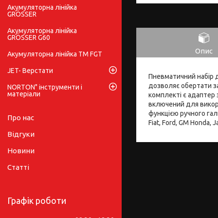
Акумуляторна лінійка
GRÖSSER
Акумуляторна лінійка
GRÖSSER G60
Опис
Акумуляторна лінійка ТМ FGT
JET- Верстати
Пневматичний набір д
дозволяє обертати за
NORTON" інструменти і
матеріали
комплекті є адаптер
включений для викор
функцією ручного галь
Про нас
Fiat, Ford, GM Honda, J
Відгуки
Новини
Статті
Графік роботи