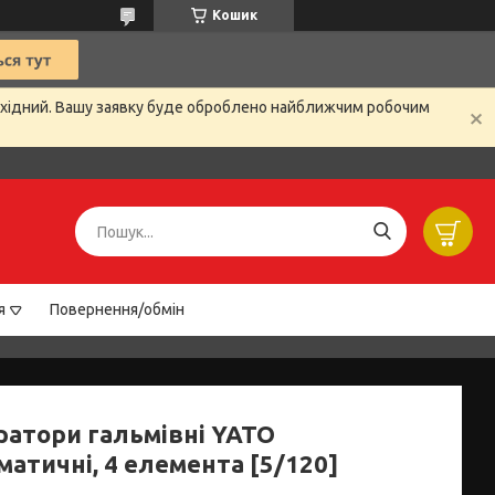
Кошик
вихідний. Вашу заявку буде оброблено найближчим робочим
я
Повернення/обмін
ратори гальмівні YATO
атичні, 4 елемента [5/120]