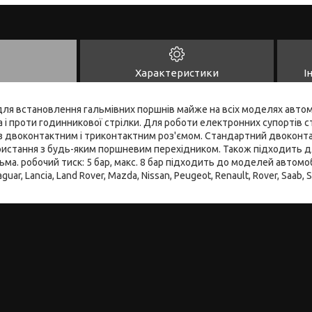
Характеристики
І
ля встановлення гальмівних поршнів майже на всіх моделях автомо
 і проти годинникової стрілки. Для роботи електронних супортів с
 з двоконтактним і триконтактним роз'ємом. Стандартний двоконт
истання з будь-яким поршневим перехідником. Також підходить дл
ма. робочий тиск: 5 бар, макс. 8 бар підходить до моделей автомобіл
aguar, Lancia, Land Rover, Mazda, Nissan, Peugeot, Renault, Rover, Saab, 