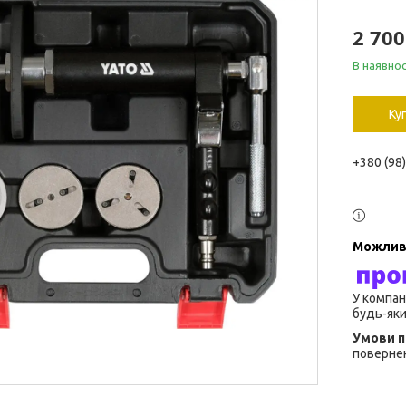
2 700
В наявнос
Ку
+380 (98
У компан
будь-яки
повернен