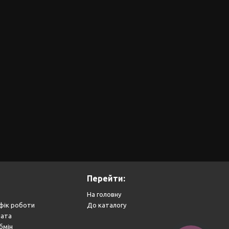
Перейти:
На головну
фік роботи
До каталогу
лата
бмін