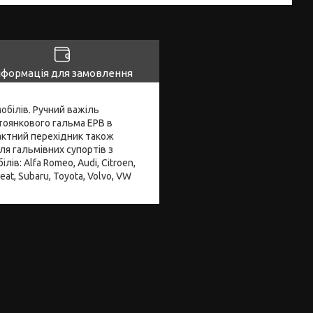
нформація для замовлення
білів. Ручний важіль
тоянкового гальма EPB в
актний перехідник також
я гальмівних супортів з
ів: Alfa Romeo, Audi, Citroen,
Seat, Subaru, Toyota, Volvo, VW