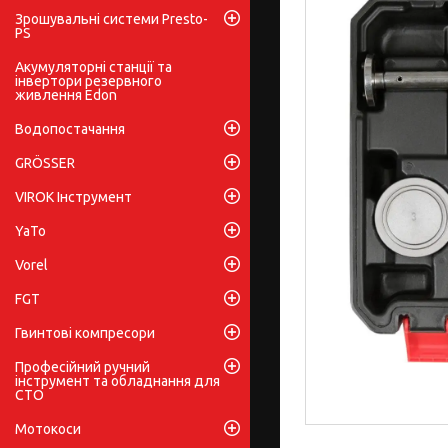
Зрошувальні системи Presto-
PS
Акумуляторні станції та
інвертори резервного
живлення Edon
Водопостачання
GRÖSSER
VIROK Інструмент
YaTo
Vorel
FGT
Гвинтові компресори
Професійний ручний
інструмент та обладнання для
СТО
Мотокоси