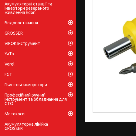
Акумуляторні станції та
інвертори резервного
живлення Edon
Водопостачання
GRÖSSER
VIROK Інструмент
YaTo
Vorel
FGT
Гвинтові компресори
Професійний ручний
інструмент та обладнання для
СТО
Мотокоси
Акумуляторна лінійка
GRÖSSER