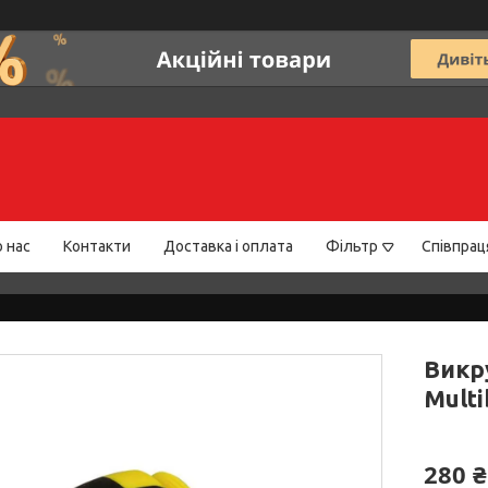
 нас
Контакти
Доставка і оплата
Фільтр
Співпрац
Викр
Multi
280 ₴