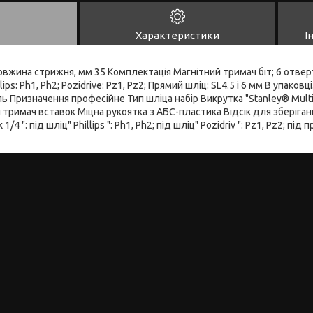
Характеристики
І
вжина стрижня, мм 35 Комплектація Магнітний тримач біт; 6 отвер
lips: Ph1, Ph2; Pozidrive: Pz1, Pz2; Прямий шліц: SL4.5 і 6 мм В упако
ь Призначення професійне Тип шліца набір Викрутка "Stanley® Multib
 тримач вставок Міцна рукоятка з АБС-пластика Відсік для зберіга
/4 ": під шліц" Phillips ": Ph1, Ph2; під шліц" Pozidriv ": Pz1, Pz2; під 