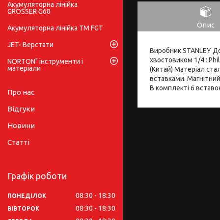
Акумуляторна лінійка
GRÖSSER G60
Опис
Акумуляторна лінійка ТМ FGT
JET- Верстати
Виробник STANLEY До
хвостовиком 1/4 : Phil
NORTON" інструменти і
матеріали
(Китай) Матеріал стал
вставками. Магнітний
В комплекті 6 вставок 1
Про нас
Відгуки
Новини
Статті
Графік роботи
08:30
18:30
ПОНЕДІЛОК
08:30
18:30
ВІВТОРОК