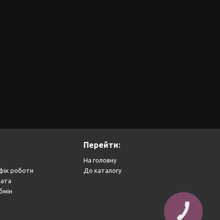
Перейти:
На головну
фік роботи
До каталогу
лата
бмін
КНОПКА
ЗВ'ЯЗКУ