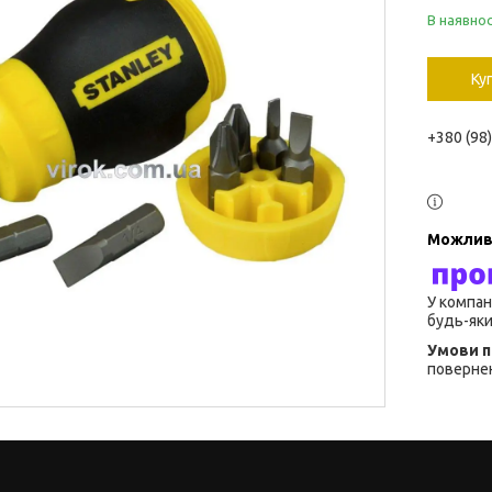
В наявнос
Ку
+380 (98
У компан
будь-яки
повернен