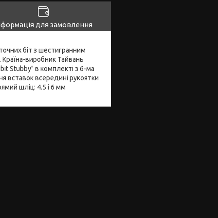
нформація для замовлення
точних біт з шестигранним
вці. Країна-виробник Тайвань
it Stubby" в комплекті з 6-ма
ння вставок всередині рукоятки
прямий шліц: 4.5 і 6 мм