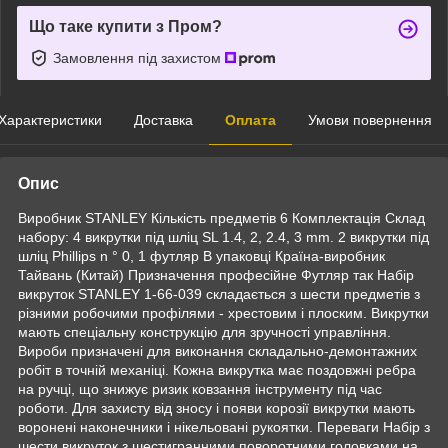
Що таке купити з Пром?
Замовлення під захистом
Характеристики
Доставка
Оплата
Умови повернення
Опис
Виробник STANLEY Кількість предметів 6 Комплектація Склад
набору: 4 викрутки під шліц SL 1.4, 2, 2.4, 3 mm. 2 викрутки під
шліц Phillips n ° 0, 1 футляр В упаковці Країна-виробник
Тайвань (Китай) Призначення професійне Футляр так Набір
викруток STANLEY 1-66-039 складається з шести предметів з
різними робочими профілями - хрестовим і плоским. Викрутки
мають спеціальну конструкцію для зручності управління.
Вироби призначені для виконання складально-демонтажних
робіт в точній механіці. Кожна викрутка має поздовжні ребра
на ручці, що знижує ризик ковзання інструменту під час
роботи. Для захисту від зносу і появи корозії викрутки мають
воронені наконечники і нікельовані рукоятки. Переваги Набір з
шести викруток з шестигранними поворотними головками на