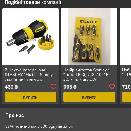
Подібні товари компанії
Викрутка реверсивна
Набір викруток Stanley :
Набі
STANLEY "Multibit Stubby"
"Torx" T5, 6, 7, 8, 10, 15,
", "P
: магнітний тримач,
20, кпл. 7 шт. DW
насадки 6 (Компл .7 Шт.)
460
665
710
₴
₴
Купити
Купити
Про нас
87% позитивних з 530 відгуків за рік