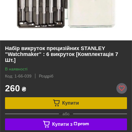
Набір викруток прецизійних STANLEY
"Watchmaker" : 6 викруток [Комплектація 7
Шт.]
В наявності
Код: 1-66-039
Роздріб
260
₴
Купити
або
Купити з