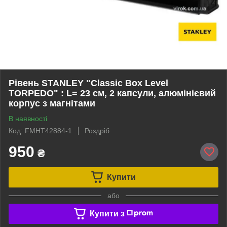
Рівень STANLEY "Classic Box Level
TORPEDO" : L= 23 см, 2 капсули, алюмінієвий
корпус з магнітами
В наявності
Код: FMHT42884-1
Роздріб
950
₴
Купити
або
Купити з