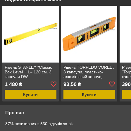
Рівень STANLEY "Classic
Рівень TORPEDO VOREL :
Ріве
Box Level" : L= 120 см. 3
3 капсули, пластико-
"Tor
капсули DW
алюмінієвий корпус,
капс
магніт, L= 230 мм [100]
корп
1 480
93,50
390
₴
₴
Купити
Купити
Про нас
87% позитивних з 530 відгуків за рік