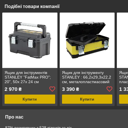
Подібні товари компанії
Ящик для інструментів
Ящик для інструменту
Ящик
STANLEY "FatMax PRO";
STANLEY : 66,2х29,3х22,2
STAN
20", 50х 27х 24 см
см, металопластмасовий
плас
криш
2 970
3 390
1 3
₴
₴
480
Купити
Купити
Про нас
87% позитивних з 528 відгуків за рік