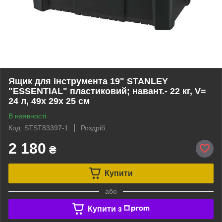
Ящик для інструмента 19" STANLEY
"ESSENTIAL" пластиковий; навант.- 22 кг, V=
24 л, 49х 29х 25 см
В наявності
Код: STST83397-1
Роздріб
2 180
₴
Купити
або
Купити з