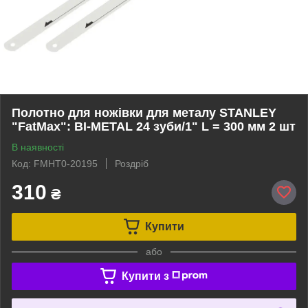
Полотно для ножівки для металу STANLEY
"FatMax": BI-METAL 24 зуби/1" L = 300 мм 2 шт
В наявності
Код: FMHT0-20195
Роздріб
310
₴
Купити
або
Купити з