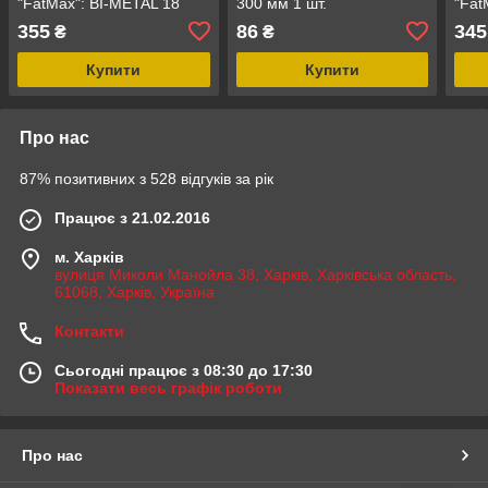
"FatMax": BI-METAL 18
300 мм 1 шт.
"Fat
зуб/1" L = 300 мм 2 шт
зуб/
355
86
345
₴
₴
Купити
Купити
Про нас
87% позитивних з 528 відгуків за рік
Працює з 21.02.2016
м. Харків
вулиця Миколи Манойла 38, Харків, Харківська область,
61068, Харків, Україна
Контакти
Сьогодні працює з 08:30 до 17:30
Показати весь графік роботи
Про нас