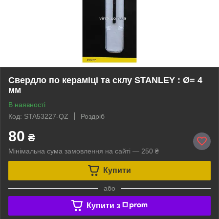
Свердло по кераміці та склу STANLEY : Ø= 4
мм
В наявності
Код: STA53227-QZ
Роздріб
80
₴
Мінімальна сума замовлення на сайті — 250 ₴
Купити
або
Купити з