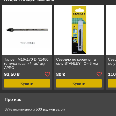
Талреп М16х170 DIN1480
Свердло по кераміці та
Свер
(cтяжка кований гак/гак)
склу STANLEY : Ø= 6 мм
склу
APRO
93,50
80
110
₴
₴
Купити
Купити
Про нас
87% позитивних з 530 відгуків за рік