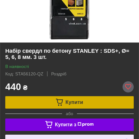
Набір свердл по бетону STANLEY : SDS+, Ø=
5, 6, 8 мм. 3 шт.
В наявності
Код: STA56120-QZ
Роздріб
440
₴
Купити
або
Купити з