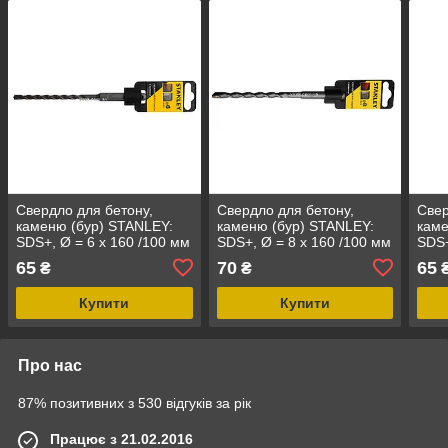
Свердло для бетону,
Свердло для бетону,
Свер
каменю (бур) STANLEY:
каменю (бур) STANLEY:
каме
SDS+, Ø = 6 x 160 /100 мм
SDS+, Ø = 8 x 160 /100 мм
SDS+
65
70
65
₴
₴
Купити
Купити
Про нас
87% позитивних з 530 відгуків за рік
Працює з 21.02.2016