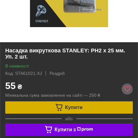
Насадка викруткова STANLEY: PH2 x 25 мм.
Уп. 2 шт.
В наявності
Код: STA61021-XJ
Роздріб
55
₴
Мінімальна сума замовлення на сайті — 250 ₴
Купити
або
Купити з