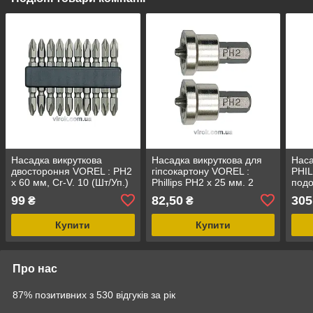
Насадка викруткова
Насадка викруткова для
Наса
двостороння VOREL : PH2
гіпсокартону VOREL :
PHIL
x 60 мм, Cr-V. 10 (Шт/Уп.)
Phillips PH2 x 25 мм. 2
подо
[25/100]
(Шт/Уп.) [12/144]
(бли
99
82,50
305
₴
₴
Купити
Купити
Про нас
87% позитивних з 530 відгуків за рік