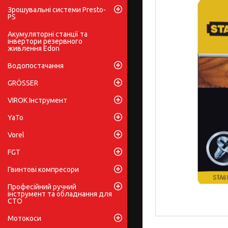
Зрошувальні системи Presto-
PS
Акумуляторні станції та
інвертори резервного
живлення Edon
Водопостачання
GRÖSSER
VIROK Інструмент
YaTo
Vorel
FGT
Гвинтові компресори
Професійний ручний
інструмент та обладнання для
СТО
Мотокоси