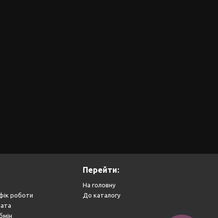
Перейти:
На головну
фік роботи
До каталогу
лата
бмін