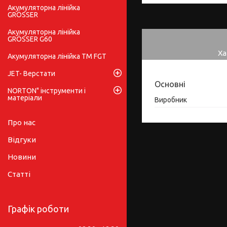
Акумуляторна лінійка
GRÖSSER
Акумуляторна лінійка
GRÖSSER G60
Ха
Акумуляторна лінійка ТМ FGT
JET- Верстати
Основні
NORTON" інструменти і
матеріали
Виробник
Про нас
Відгуки
Новини
Статті
Графік роботи