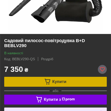
Садовий пилосос-повітродувка B+D
BEBLV290
В наявності
Код: BEBLV290-QS
Роздріб
7 350
₴
Купити
або
Купити з