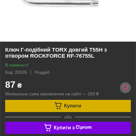
Ключ Г-подібний TORX довгий T55H з
отвором ROCKFORCE RF-76755L
В наявності
Код: 25535
Роздріб
87
₴
Мінімальна сума замовлення на сайті — 250 ₴
Купити
або
Купити з