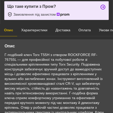
Що таке купити з Пром?
Замовлення під захистом
Опис
Характеристики
Доставка
Оплата
Умови п
Опис
Г-подібний ключ Torx T55H з отвором ROCKFORCE RF-
76755L — для професійної та побутової роботи зі
спеціальними кріпленнями типу Torx Security. Подовжена
конструкція забезпечує зручний доступ до важкодоступних
місць і дозволяє ефективно працювати з кріпленнями у
вузьких або заглиблених зонах. Інструмент виготовлений із
високоякісної хромованадієвої сталі CR-V, що забезпечує
високу міцність, стійкість до навантажень та довговічність
навіть при інтенсивному використанні. Г-подібна форма
ключа сприяє комфортному утриманню та ефективній
передачі крутного моменту під час монтажу й демонтажу
кріплень. Отвір у робочій частині дозволяє працювати з
антивандальними гвинтами із центральним штифтом. Ключ