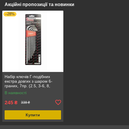
Акційні пропозиції та новинки
–28%
Набір ключів Г-подібних
екстра довгих з шаром 6-
граних, 7пр. (2.5, 3-6, 8,
10мм) Forsage F-5072XLB
В наявності
245
₴
338 ₴
Купити