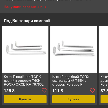
Всі умови повернення
Подібні товари компанії
Ключ Г-подібний TORX
Ключ Г-подібний TORX
Ключ
довгий з отвором T60H
екстра довгий T55H з
довг
ROCKFORCE RF-76760L
отвором Forsage F-
Fors
76755XL
125
111
87
₴
₴
Купити
Купити