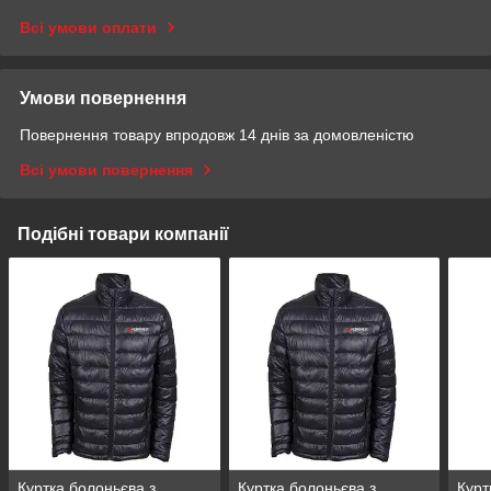
Всі умови оплати
Умови повернення
Повернення товару впродовж 14 днів за домовленістю
Всі умови повернення
Подібні товари компанії
Куртка болоньєва з
Куртка болоньєва з
Курт