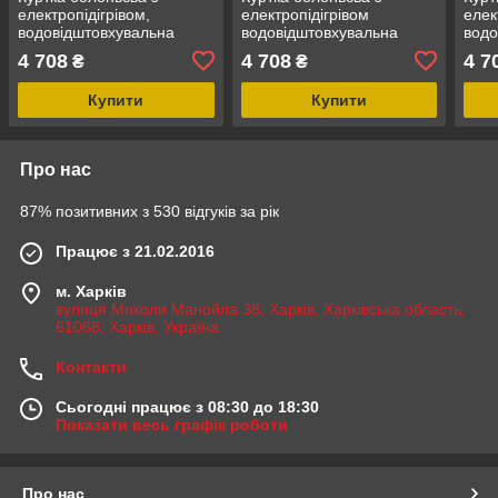
електропідігрівом,
електропідігрівом
елек
водовідштовхувальна
водовідштовхувальна
водо
(р.46-48, чорна, АКБ: 5V,
(р.44-46, чорна, АКБ: 5V,
(р.5
4 708
4 708
4 7
₴
₴
2A, від 10000 mA, 3
2A, від 10000 mAh)
2A, 
режима нагрева, АКБ не
Forsage TNF-14(S)
режи
Купити
Купити
Про нас
87% позитивних з 530 відгуків за рік
Працює з 21.02.2016
м. Харків
вулиця Миколи Манойла 38, Харків, Харківська область,
61068, Харків, Україна
Контакти
Сьогодні працює з 08:30 до 18:30
Показати весь графік роботи
Про нас